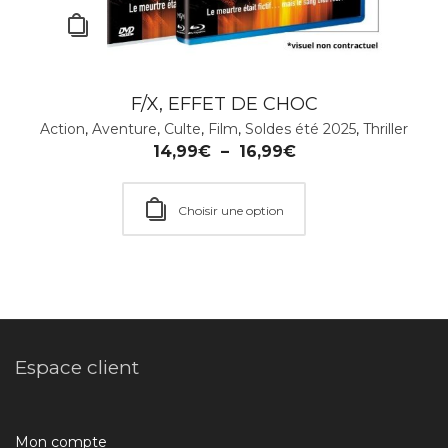
F/X, EFFET DE CHOC
Action
,
Aventure
,
Culte
,
Film
,
Soldes été 2025
,
Thriller
14,99
€
–
16,99
€
Choisir une option
Espace client
Mon compte