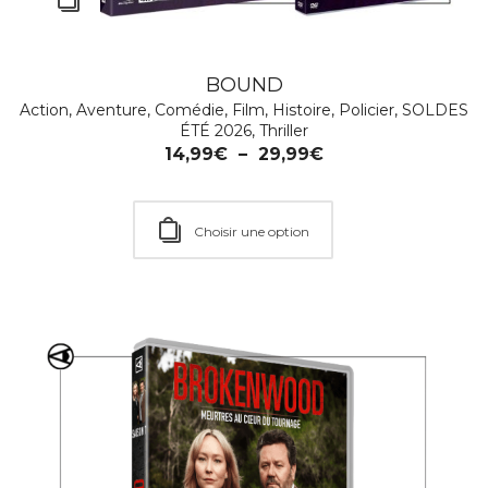
BOUND
Action
,
Aventure
,
Comédie
,
Film
,
Histoire
,
Policier
,
SOLDES
GANGS OF LONDON – Saison 2
ÉTÉ 2026
,
Thriller
Action
,
Aventure
,
Drame
,
Emotion
,
Famille
,
Policier
,
Série
14,99
€
–
29,99
€
TV
,
Thriller
24,99
€
–
29,99
€
Choisir une option
Choisir une option