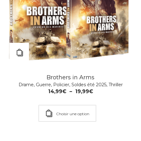
Brothers in Arms
Drame
,
Guerre
,
Policier
,
Soldes été 2025
,
Thriller
14,99
€
–
19,99
€
L’Affaire Monet
Action
,
Aventure
,
Policier
,
Thriller
Choisir une option
9,99
€
–
14,99
€
Choisir une option