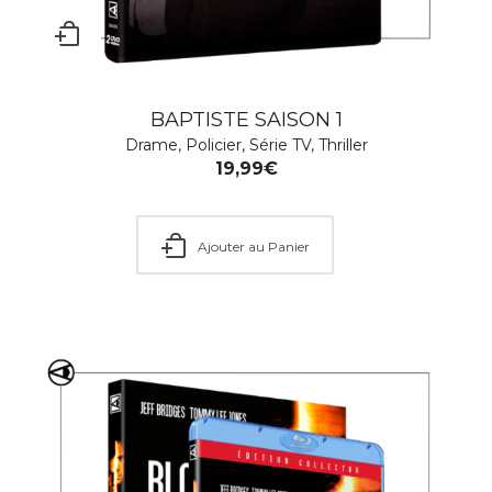
BAPTISTE SAISON 1
GANGS OF LONDON – Saison 1
Drame
,
Policier
,
Série TV
,
Thriller
Action
,
Aventure
,
Drame
,
Emotion
,
Famille
,
Policier
,
Série
19,99
€
TV
,
SOLDES ÉTÉ 2026
,
Soldes Hiver 2026
,
Thriller
24,99
€
–
29,99
€
Ajouter au Panier
Choisir une option