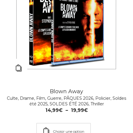
Blown Away
Culte
,
Drame
,
Film
,
Guerre
,
PÂQUES 2026
,
Policier
,
Soldes
GANGS OF LONDON – Saison 1
été 2025
,
SOLDES ÉTÉ 2026
,
Thriller
Action
,
Aventure
,
Drame
,
Emotion
,
Famille
,
Policier
,
Série
14,99
€
–
19,99
€
TV
,
Thriller
24,99
€
–
29,99
€
Choisir une option