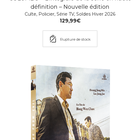
définition – Nouvelle édition
La jeune Fille et La Brume
Culte
,
Policier
,
Série TV
,
Soldes Hiver 2026
Film
,
Policier
,
Thriller
129,99
€
14,99
€
–
19,99
€
Rupture de stock
Choisir une option