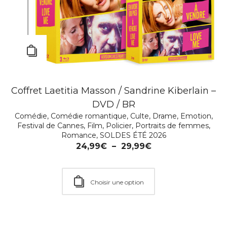
Coffret Laetitia Masson / Sandrine Kiberlain –
DVD / BR
Comédie
,
Comédie romantique
,
Culte
,
Drame
,
Emotion
,
Festival de Cannes
,
Film
,
Policier
,
Portraits de femmes
,
Romance
,
SOLDES ÉTÉ 2026
L’Île prisonnière
24,99
€
–
29,99
€
Drame
,
Policier
,
Série TV
,
Thriller
19,99
€
Choisir une option
Ajouter au Panier