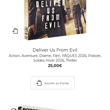
Deliver Us From Evil
Action
,
Aventure
,
Drame
,
Film
,
PÂQUES 2026
,
Policier
,
La Main droite du diable
Soldes Hiver 2026
,
Thriller
Action
,
Drame
,
Patrimoine
,
Policier
,
SOLDES ÉTÉ 2026
,
25,00
€
Soldes Hiver 2026
,
Thriller
12,99
€
–
14,99
€
Ajouter au Panier
Choisir une option