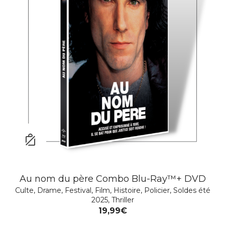
GANGS OF LONDON – Coffret Saison 1 & 2
Au nom du père Combo Blu-Ray™+ DVD
Action
Culte
,
,
Drame
Aventure
,
Festival
,
Drame
,
Film
,
Emotion
,
Histoire
,
Famille
,
Policier
,
Policier
,
Soldes été
,
Série
TV
,
Soldes Hiver 2026
2025
,
Thriller
,
Thriller
36,99
19,99
€
–
39,99
€
€