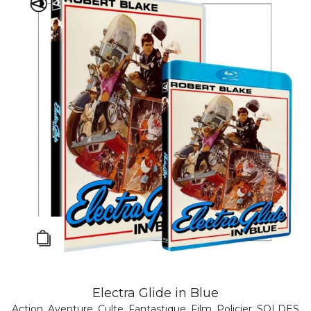
Electra Glide in Blue
Action
,
Aventure
,
Culte
,
Fantastique
,
Film
,
Policier
,
SOLDES