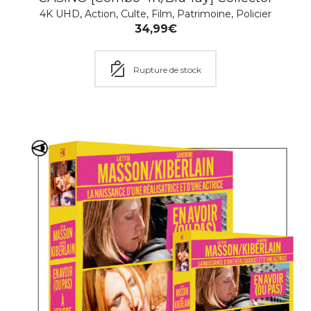
4K UHD
,
Action
,
Culte
,
Film
,
Patrimoine
,
Policier
34,99
€
L’ENFER DU DEVOIR
4K UHD
,
Action
,
Culte
,
Drame
,
Film
,
Guerre
,
Histoire
,
Rupture de stock
Patrimoine
,
Policier
,
SOLDES ÉTÉ 2026
,
Soldes Hiver 2026
14,99
€
–
29,99
€
Choisir une option