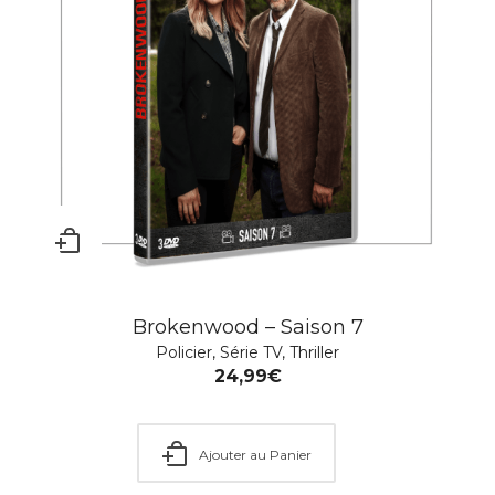
Brokenwood – Saison 7
Policier
,
Série TV
,
Thriller
Gangs of London – Saison 3
24,99
€
Action
,
Aventure
,
Drame
,
Nouveautés
,
Policier
,
Série TV
,
Thriller
24,99
€
–
29,99
€
Ajouter au Panier