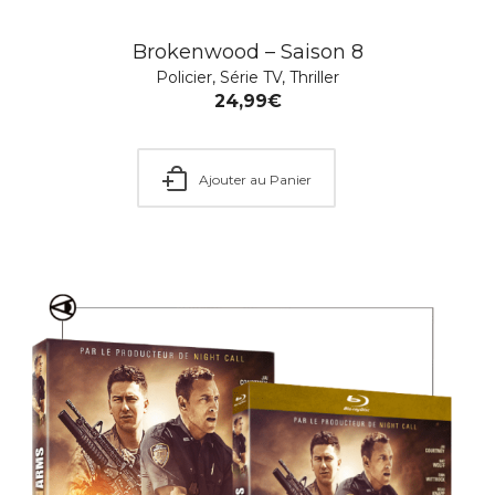
Brokenwood – Saison 8
Policier
,
Série TV
,
Thriller
24,99
€
Gorky Park
Culte
,
Drame
,
Film
,
Guerre
,
Histoire
,
Policier
,
SOLDES ÉTÉ
2026
,
Soldes Hiver 2026
,
Thriller
Ajouter au Panier
14,99
€
–
19,99
€
Choisir une option