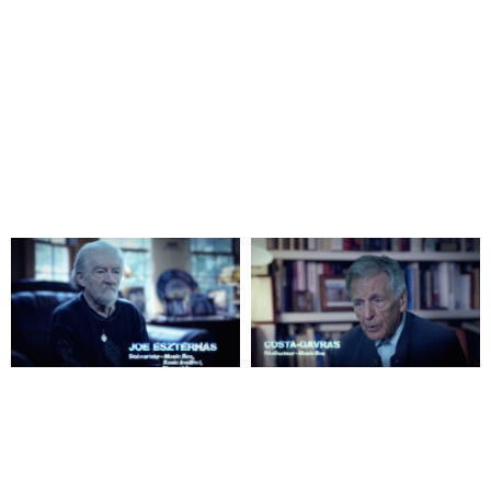
Réalisé par Julien Dupuy et Jérémy Fauchoux, 60 min, 2026.
"
C'était les rois de Hollywood..
."
en savoir plus