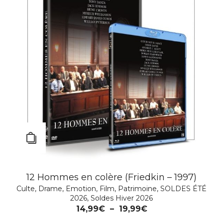
12 Hommes en colère (Friedkin – 1997)
BAPTISTE SAISON 1
Culte
,
Drame
Drame
,
Emotion
,
Policier
,
Film
,
Série TV
,
Patrimoine
,
Thriller
,
SOLDES ÉTÉ
2026
,
Soldes Hiver 2026
19,99
€
14,99
€
–
19,99
€