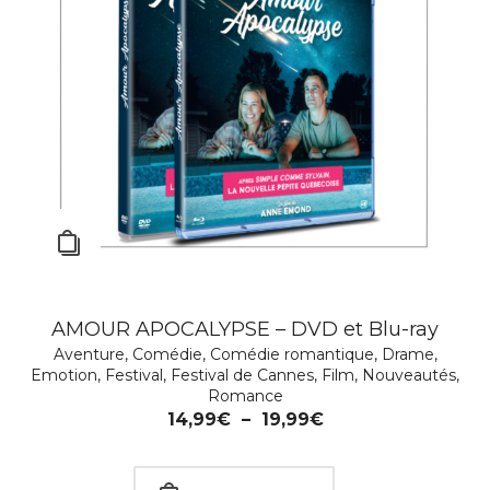
AMOUR APOCALYPSE – DVD et Blu-ray
Aventure
,
Comédie
,
Comédie romantique
,
Drame
,
Coffret Laetitia Masson / Sandrine Kiberlain –
Emotion
,
Festival
,
Festival de Cannes
,
Film
,
Nouveautés
,
DVD / BR
Romance
14,99
€
–
19,99
€
Comédie
,
Comédie romantique
,
Culte
,
Drame
,
Emotion
,
Festival de Cannes
,
Film
,
Policier
,
Portraits de femmes
,
Romance
,
SOLDES ÉTÉ 2026
24,99
€
–
29,99
€