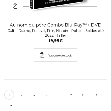
Dr. Quinn, femme médecin – L’Intégrale de la
série (Nouvelle édition) – DVD
Au nom du père Combo Blu-Ray™+ DVD
Aventure
,
Comédie romantique
,
Culte
,
Drame
,
Emotion
,
Patrimoine
,
Portraits de femmes
,
Romance
,
Sagas
Culte
,
Drame
,
Festival
,
Film
,
Histoire
,
Policier
,
Soldes été
romantiques
,
Série TV
,
Western
2025
,
Thriller
99,99
€
19,99
€
Rupture de stock
Rupture de stock
1
2
3
4
…
7
8
9
→