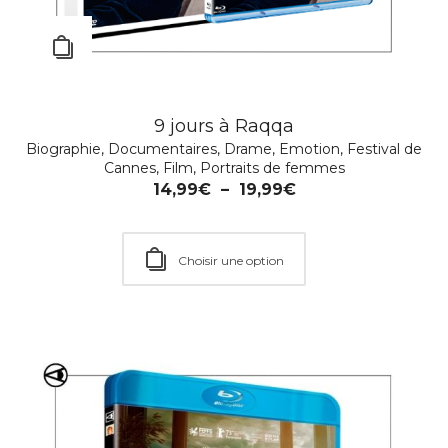
Barton Fink – Édition Collector Médiabook Blu
9 jours à Raqqa
ray
Biographie
,
Documentaires
,
Drame
,
Emotion
,
Festival de
Culte
,
Drame
,
Emotion
,
Festival de Cannes
,
Film
,
Cannes
,
Film
,
Portraits de femmes
Patrimoine
,
Romance
,
SOLDES ÉTÉ 2026
,
Soldes Hiver
14,99
€
–
19,99
€
2026
14,99
€
–
24,99
€
Choisir une option
Choisir une option