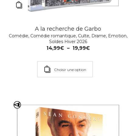
A la recherche de Garbo
Comédie
,
Comédie romantique
,
Culte
,
Drame
,
Emotion
,
Soldes Hiver 2026
Brothers in Arms
14,99
€
–
19,99
€
Drame
,
Guerre
,
Policier
,
Soldes été 2025
,
Thriller
14,99
€
–
19,99
€
Choisir une option
Choisir une option