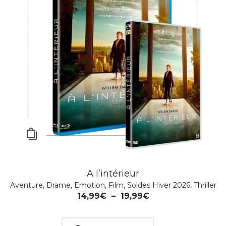
A l’intérieur
Aventure
,
Drame
,
Emotion
,
Film
,
Soldes Hiver 2026
,
Thriller
Blown Away
14,99
€
–
19,99
€
Culte
,
Drame
,
Film
,
Guerre
,
PÂQUES 2026
,
Policier
,
Soldes
été 2025
,
SOLDES ÉTÉ 2026
,
Thriller
14,99
€
–
19,99
€