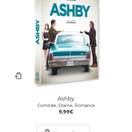
Crash
Ashby
Culte
,
Drame
,
Festival de Cannes
Comédie
,
Drame
,
Romance
20,00
€
9,99
€