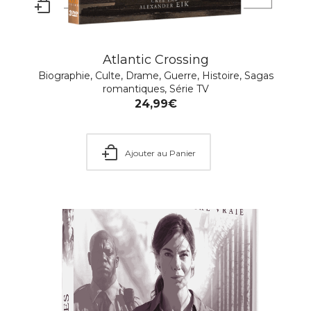
Dancing Heart
Atlantic Crossing
Comédie romantique
,
Drame
,
Films musicaux
,
Romance
Biographie
,
Culte
,
Drame
,
Guerre
,
Histoire
,
Sagas
romantiques
,
Série TV
9,99
€
24,99
€
Ajouter au Panier
Ajouter au Panier