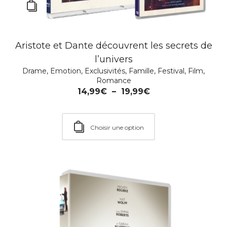
Aristote et Dante découvrent les secrets de
l’univers
Drame
,
Emotion
,
Exclusivités
,
Famille
,
Festival
,
Film
,
Coffret Sheridan – Blu-ray
Romance
Culte
,
Drame
,
Emotion
,
Film
14,99
€
–
19,99
€
19,99
€
Choisir une option
Rupture de stock