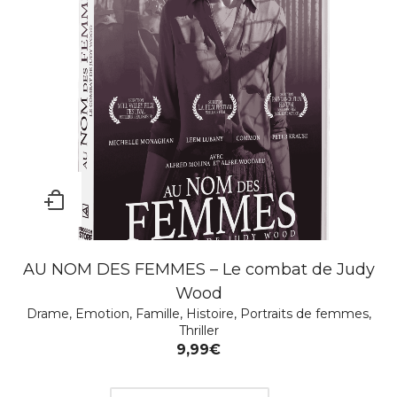
Deliver Us From Evil
AU NOM DES FEMMES – Le combat de Judy
Action
,
Aventure
,
Drame
,
Film
,
PÂQUES 2026
,
Policier
,
Soldes Hiver 2026
,
Thriller
Wood
25,00
€
Drame
,
Emotion
,
Famille
,
Histoire
,
Portraits de femmes
,
Thriller
9,99
€
Ajouter au Panier