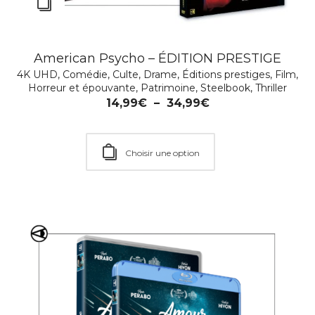
American Psycho – ÉDITION PRESTIGE
Coffret FRANÇOIS TRUFFAUT – La Passion
4K UHD
,
Comédie
,
Culte
,
Drame
,
Éditions prestiges
,
Film
,
cinéma
Horreur et épouvante
,
Patrimoine
,
Steelbook
,
Thriller
Comédie
,
Comédie romantique
,
Culte
,
Drame
,
Emotion
,
14,99
€
–
34,99
€
Festival de Cannes
,
Patrimoine
,
Soldes Hiver 2026
59,99
€
–
69,99
€
Choisir une option
Choisir une option