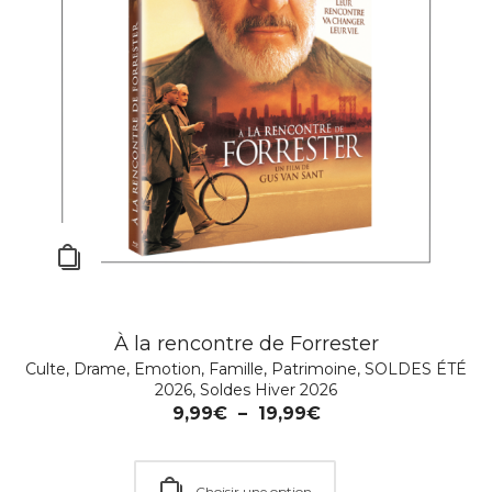
À la rencontre de Forrester
Culte
,
Drame
,
Emotion
,
Famille
,
Patrimoine
,
SOLDES ÉTÉ
C.R.A.Z.Y. DVD, Blu-ray et 4K UHD
2026
,
Soldes Hiver 2026
Comédie
,
Culte
,
Drame
,
Emotion
,
Famille
9,99
€
–
19,99
€
14,99
€
–
29,99
€
Choisir une option