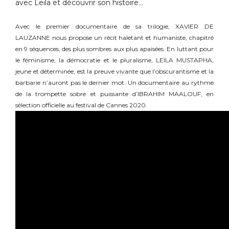
avec Leïla et découvrir son histoire…
Avec le premier documentaire de sa trilogie, XAVIER DE
LAUZANNE nous propose un récit haletant et humaniste, chapitré
en 9 séquences, des plus sombres aux plus apaisées. En luttant pour
le féminisme, la démocratie et le pluralisme, LEÏLA MUSTAPHA,
jeune et déterminée, est la preuve vivante que l’obscurantisme et la
barbarie n’auront pas le dernier mot. Un documentaire au rythme
de la trompette sobre et puissante d’IBRAHIM MAALOUF, en
sélection officielle au festival de Cannes 2020.