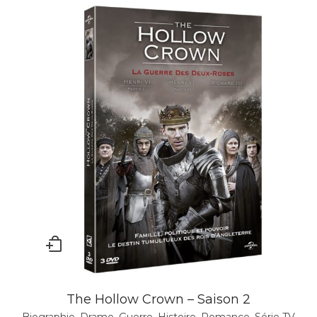
The Hollow Crown – Saison 2
Biographie
,
Drame
,
Guerre
,
Histoire
,
Romance
,
Série TV