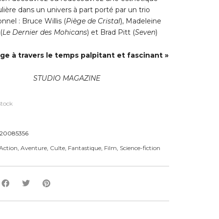
lière dans un univers à part porté par un trio
nnel : Bruce Willis (
Piège de Cristal
), Madeleine
(
Le Dernier des Mohicans
) et Brad Pitt (
Seven
)
ge à travers le temps palpitant et fascinant »
STUDIO MAGAZINE
stock
20085356
Action
,
Aventure
,
Culte
,
Fantastique
,
Film
,
Science-fiction