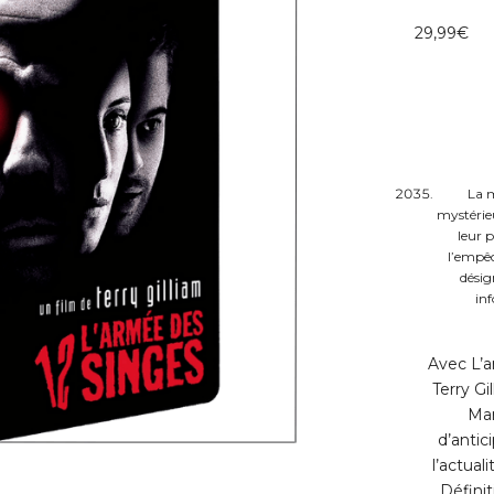
29,99
€
La m
mystérie
leur 
l’empêc
désig
inf
Avec L’a
Terry Gi
Mar
d’anti
l’actual
Défini