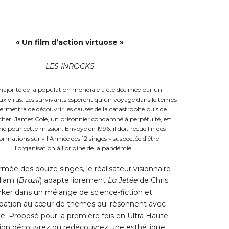
« Un film d’action virtuose »
LES INROCKS
ajorité de la population mondiale a été décimée par un
ux virus. Les survivants espèrent qu’un voyage dans le temps
permettra de découvrir les causes de la catastrophe puis de
her. James Cole, un prisonnier condamné à perpétuité, est
né pour cette mission. Envoyé en 1996, il doit recueillir des
ormations sur « l’Armée des 12 singes » suspectée d’être
l’organisation à l’origine de la pandémie…
rmée des douze singes, le réalisateur visionnaire
lliam (
Brazil
) adapte librement
La Jetée
de Chris
ker dans un mélange de science-fiction et
cipation au cœur de thèmes qui résonnent avec
ité. Proposé pour la première fois en Ultra Haute
tion découvrez ou redécouvrez une esthétique