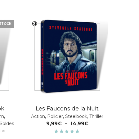
 STOCK
ok
Les Faucons de la Nuit
lm
,
Action
,
Policier
,
Steelbook
,
Thriller
Soldes
9,99
€
–
14,99
€
ller
Note