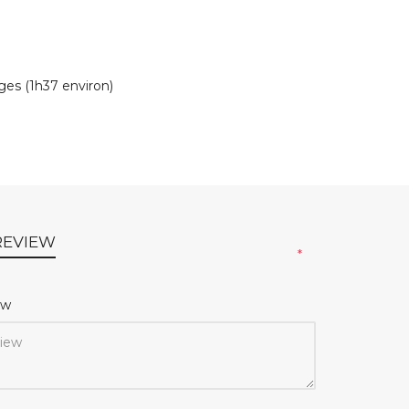
nges (1h37 environ)
REVIEW
*
iew