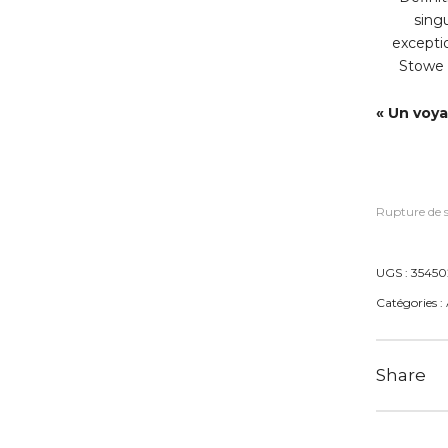
singu
exceptio
Stowe 
« Un voya
Rupture de 
UGS :
35450
Catégories :
Share