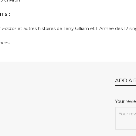
9 environ
TS :
 Factor
et autres histoires de Terry Gilliam et L’Armée des 12 si
nces
ADD A 
Your rev