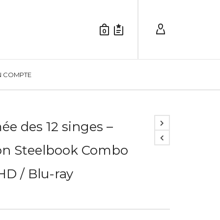
0
 COMPTE
ée des 12 singes –
ion Steelbook Combo
D / Blu-ray