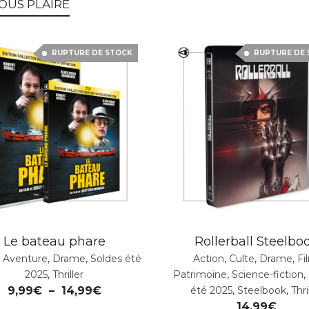
OUS PLAIRE
RUPTURE DE STOCK
RUPTURE DE
Le bateau phare
Rollerball Steelbo
,
Aventure
,
Drame
,
Soldes été
Action
,
Culte
,
Drame
,
Fi
2025
,
Thriller
Patrimoine
,
Science-fiction
,
9,99
€
–
14,99
€
été 2025
,
Steelbook
,
Thri
14,99
€