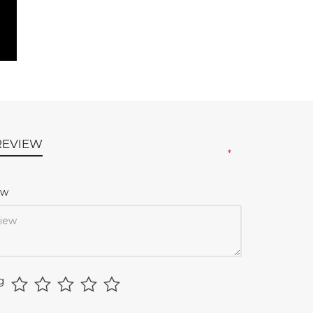
REVIEW
*
iew
g