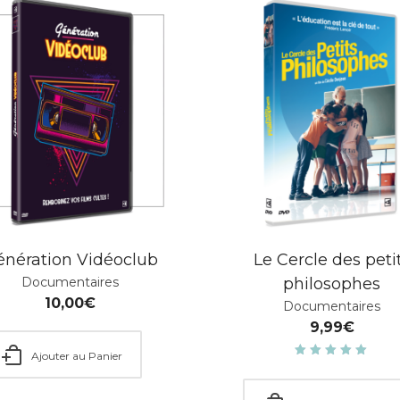
énération Vidéoclub
Le Cercle des peti
Documentaires
philosophes
10,00
€
Documentaires
9,99
€
Ajouter au Panier
Note
5.00
sur
5