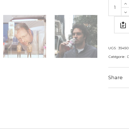
UGS :
3545
Catégorie :
D
Share