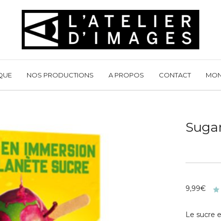
QUE
NOS PRODUCTIONS
A PROPOS
CONTACT
MON
Suga
9,99
€
N
5
5
Le sucre e