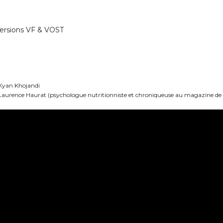
ersions VF & VOST
 Kyan Khojandi
 Laurence Haurat (psychologue nutritionniste et chroniqueuse au magazine de l