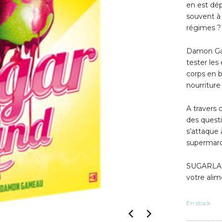
en est dép
souvent à 
régimes ?
Damon Gam
tester les
corps en 
nourriture
A travers 
des questi
s’attaque
supermarc
SUGARLAND
votre alim
En stock