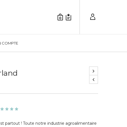
0
 COMPTE
rland
ote
.00
sur
st partout ! Toute notre industrie agroalimentaire