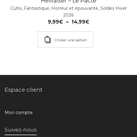
Hellraiser – Le Pacte
Culte
,
Fantastique
,
Horreur et épouvante
,
Soldes Hiver
2026
9,99
€
–
14,99
€
Choisir une option
Espace client
Mon compte
Suivez-nous