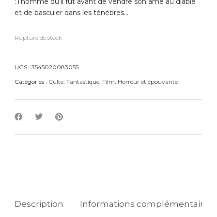
: l’homme qu’il fût avant de vendre son âme au diable
et de basculer dans les ténèbres…
Rupture de stock
UGS :
3545020083055
Catégories :
Culte
,
Fantastique
,
Film
,
Horreur et épouvante
Description
Informations complémentaires