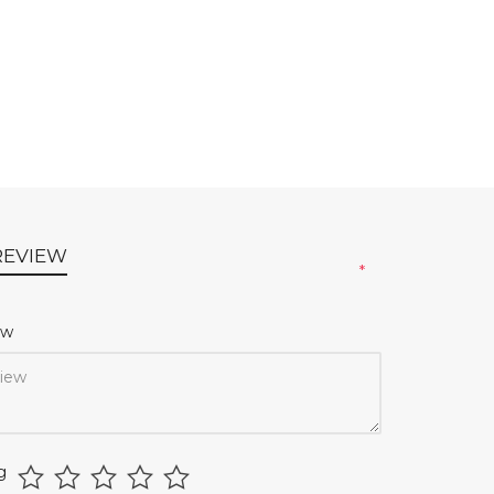
REVIEW
*
iew
g