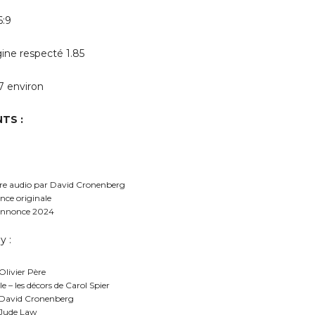
6:9
gine respecté 1.85
7 environ
TS :
e audio par David Cronenberg
ce originale
annonce 2024
y :
Olivier Père
ble – les décors de Carol Spier
 David Cronenberg
 Jude Law