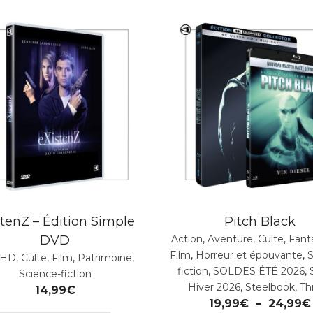
stenZ – Édition Simple
Pitch Black
DVD
Action
,
Aventure
,
Culte
,
Fant
Film
,
Horreur et épouvante
,
S
UHD
,
Culte
,
Film
,
Patrimoine
,
fiction
,
SOLDES ÉTÉ 2026
,
Science-fiction
Hiver 2026
,
Steelbook
,
Thr
14,99
€
19,99
€
–
24,99
€