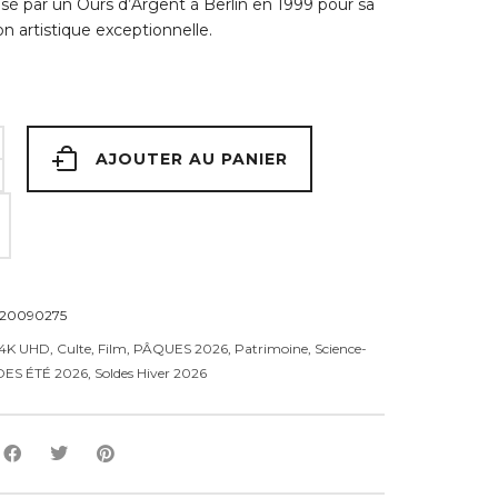
é par un Ours d’Argent à Berlin en 1999 pour sa
on artistique exceptionnelle.
AJOUTER AU PANIER
020090275
4K UHD
,
Culte
,
Film
,
PÂQUES 2026
,
Patrimoine
,
Science-
ES ÉTÉ 2026
,
Soldes Hiver 2026