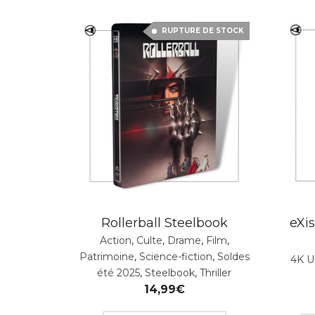
RUPTURE DE STOCK
Rollerball Steelbook
eXi
Action
,
Culte
,
Drame
,
Film
,
Patrimoine
,
Science-fiction
,
Soldes
4K 
été 2025
,
Steelbook
,
Thriller
14,99
€