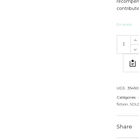
récompens
contributi
En stock
UGS :
3545
Catégories :
fiction
,
SOLD
Share