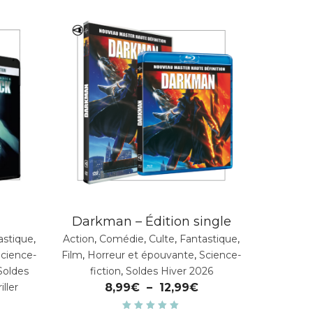
Darkman – Édition single
astique
,
Action
,
Comédie
,
Culte
,
Fantastique
,
cience-
Film
,
Horreur et épouvante
,
Science-
Soldes
fiction
,
Soldes Hiver 2026
iller
8,99
€
–
12,99
€