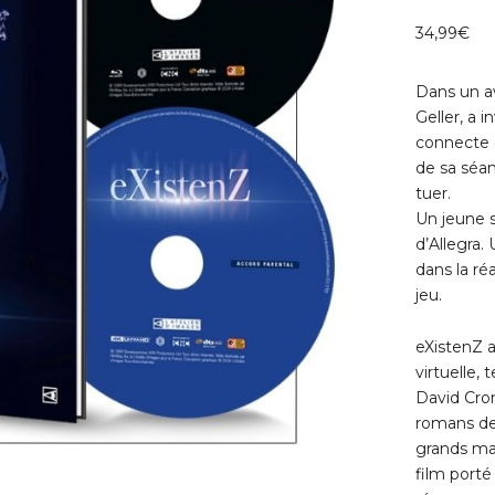
34,99
€
Dans un av
Geller, a 
connecte 
de sa séan
tuer.
Un jeune s
d’Allegra.
dans la ré
jeu.
eXistenZ a
virtuelle,
David Cron
romans de 
grands maî
film porté