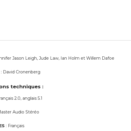
nnifer Jason Leigh, Jude Law, Ian Holm et Willem Dafoe
: David Cronenberg
ons techniques :
rançais 2.0, anglais 5.1
aster Audio Stéréo
ES
: Français