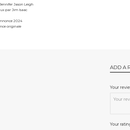
Jennifer Jason Leigh
iaux par Jim Isaac
annonce 2024
ce originale
ADD A 
Your rev
Your ratin