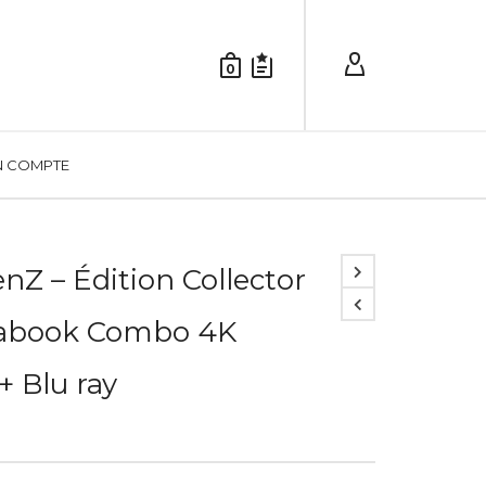
0
 COMPTE
enZ – Édition Collector
abook Combo 4K
 Blu ray