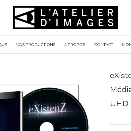
QUE
NOS PRODUCTIONS
A PROPOS
CONTACT
MON
eXist
Médi
UHD +