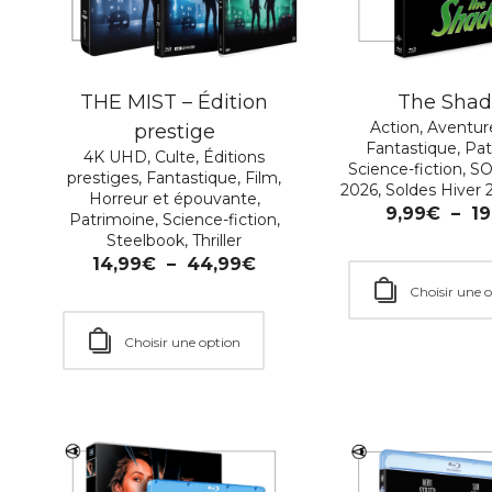
THE MIST – Édition
The Sha
Action
,
Aventur
prestige
Fantastique
,
Pat
4K UHD
,
Culte
,
Éditions
Science-fiction
,
SO
prestiges
,
Fantastique
,
Film
,
2026
,
Soldes Hiver 
Horreur et épouvante
,
9,99
€
–
19
Patrimoine
,
Science-fiction
,
Steelbook
,
Thriller
14,99
€
–
44,99
€
Choisir une 
Choisir une option