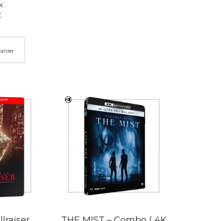
k
€
anier
llraiser
THE MIST – Combo ( 4K