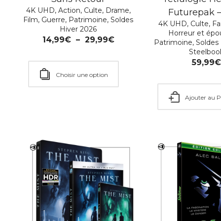
4K UHD
,
Action
,
Culte
,
Drame
,
Futurepak 
Film
,
Guerre
,
Patrimoine
,
Soldes
4K UHD
,
Culte
,
Fa
Hiver 2026
Horreur et ép
14,99
€
–
29,99
€
Patrimoine
,
Soldes
Steelboo
59,99
Choisir une option
Ajouter au P