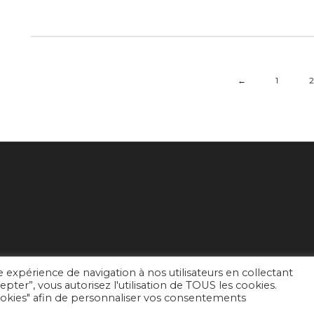
←
1
2
e expérience de navigation à nos utilisateurs en collectant
pter”, vous autorisez l'utilisation de TOUS les cookies.
s de vente
kies" afin de personnaliser vos consentements