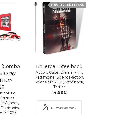
RUPTURE DE STOCK
s [Combo
Rollerball Steelbook
Action
,
Culte
,
Drame
,
Film
,
Blu-ray
Patrimoine
,
Science-fiction
,
DITION
Soldes été 2025
,
Steelbook
,
GE
Thriller
14,99
€
Aventure
,
,
Éditions
 de Cannes
,
,
Patrimoine
,
Rupture de stock
ÉTÉ 2026
,