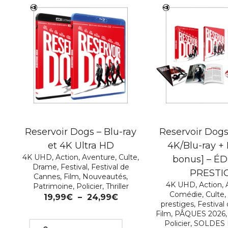
Reservoir Dogs – Blu-ray
Reservoir Dog
et 4K Ultra HD
4K/Blu-ray + 
4K UHD
,
Action
,
Aventure
,
Culte
,
bonus] – É
Drame
,
Festival
,
Festival de
PRESTI
Cannes
,
Film
,
Nouveautés
,
4K UHD
,
Action
,
Patrimoine
,
Policier
,
Thriller
Comédie
,
Culte
19,99
€
–
24,99
€
prestiges
,
Festival
Film
,
PÂQUES 2026
Policier
,
SOLDES 