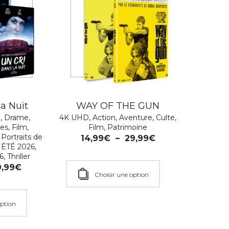
la Nuit
WAY OF THE GUN
e
,
Drame
,
4K UHD
,
Action
,
Aventure
,
Culte
,
nes
,
Film
,
Film
,
Patrimoine
,
Portraits de
14,99
€
–
29,99
€
ÉTÉ 2026
,
26
,
Thriller
9,99
€
Choisir une option
option