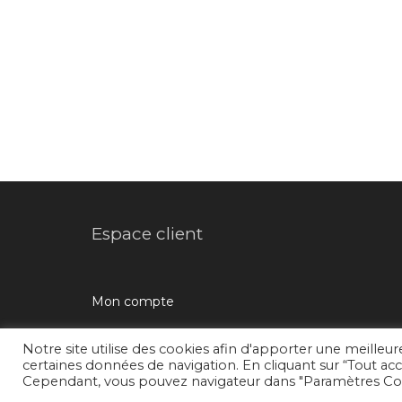
Espace client
Mon compte
Notre site utilise des cookies afin d'apporter une meilleur
certaines données de navigation. En cliquant sur “Tout acce
L'atelier d'images © 2018 /
Mentions légales
/
Conditions générale
Cependant, vous pouvez navigateur dans "Paramètres Coo