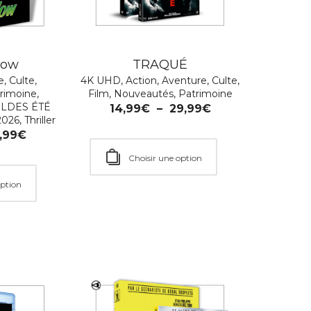
dow
TRAQUÉ
e
,
Culte
,
4K UHD
,
Action
,
Aventure
,
Culte
,
rimoine
,
Film
,
Nouveautés
,
Patrimoine
LDES ÉTÉ
14,99
€
–
29,99
€
2026
,
Thriller
,99
€
Choisir une option
option