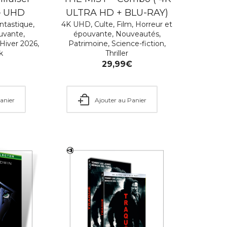
– UHD
ULTRA HD + BLU-RAY)
ntastique
,
4K UHD
,
Culte
,
Film
,
Horreur et
ouvante
,
épouvante
,
Nouveautés
,
 Hiver 2026
,
Patrimoine
,
Science-fiction
,
k
Thriller
€
29,99
€
anier
Ajouter au Panier