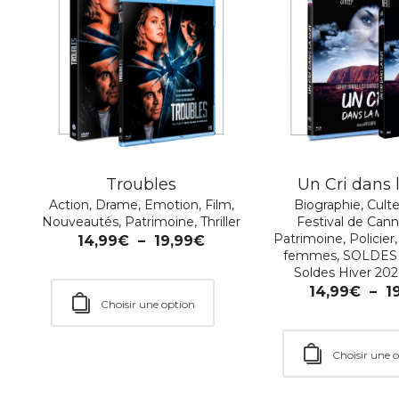
Troubles
Un Cri dans 
Action
,
Drame
,
Emotion
,
Film
,
Biographie
,
Cult
Nouveautés
,
Patrimoine
,
Thriller
Festival de Can
Patrimoine
,
Policier
14,99
€
–
19,99
€
femmes
,
SOLDES 
Soldes Hiver 20
14,99
€
–
1
Choisir une option
Choisir une 