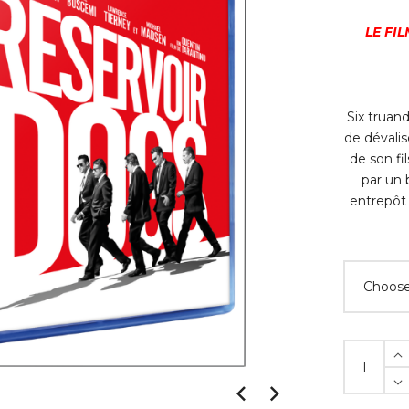
LE FI
Six truan
de dévalis
de son fi
par un 
entrepôt