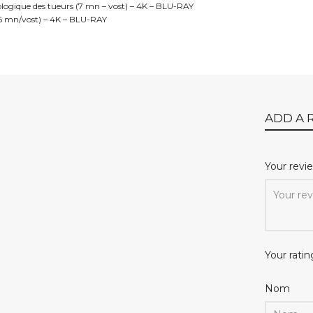
ologique des tueurs (7 mn – vost) – 4K – BLU-RAY
(16 mn/vost) – 4K – BLU-RAY
ADD A 
Your rev
Your ratin
Nom