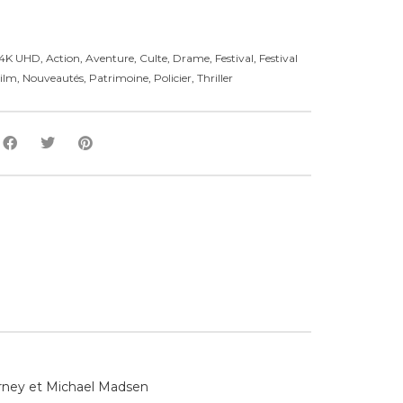
4K UHD
,
Action
,
Aventure
,
Culte
,
Drame
,
Festival
,
Festival
ilm
,
Nouveautés
,
Patrimoine
,
Policier
,
Thriller
erney et Michael Madsen