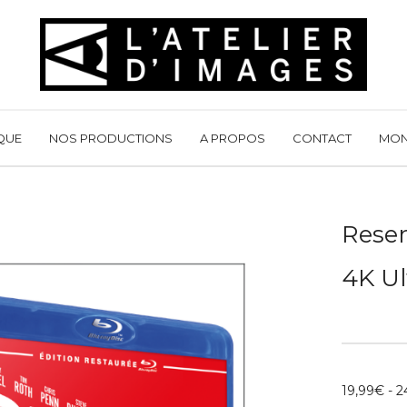
QUE
NOS PRODUCTIONS
A PROPOS
CONTACT
MON
Reser
4K Ul
19,99
€
-
2