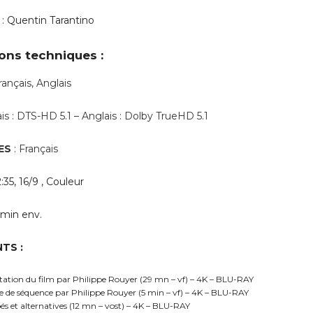
: Quentin Tarantino
ons techniques :
rançais, Anglais
ais : DTS-HD 5.1 – Anglais : Dolby TrueHD 5.1
ES
: Français
:35, 16/9 , Couleur
0min env.
TS :
ation du film par Philippe Rouyer (29 mn – vf) – 4K – BLU-RAY
 de séquence par Philippe Rouyer (5 min – vf) – 4K – BLU-RAY
és et alternatives (12 mn – vost) – 4K – BLU-RAY