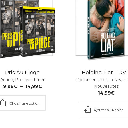
Pris Au Piège
Holding Liat – DV
Action
,
Policier
,
Thriller
Documentaires
,
Festival
,
9,99
€
–
14,99
€
Nouveautés
14,99
€
Choisir une option
Ajouter au Panier