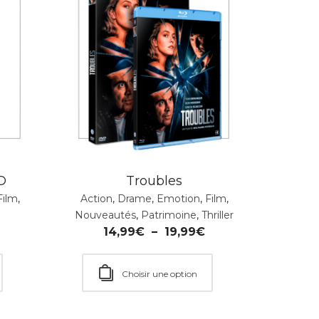
D
Troubles
Film
,
Action
,
Drame
,
Emotion
,
Film
,
Nouveautés
,
Patrimoine
,
Thriller
14,99
€
–
19,99
€
Choisir une option