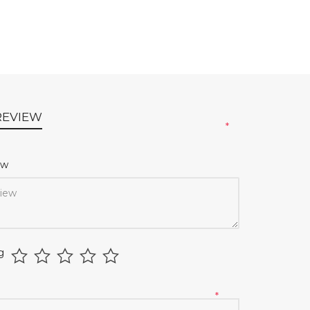
REVIEW
*
iew
g
*