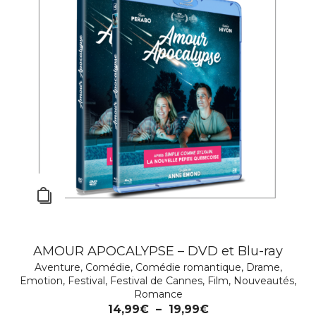
AMOUR APOCALYPSE – DVD et Blu-ray
THE SHAMELESS – DVD
Drame
Aventure
,
Emotion
,
Comédie
,
Festival
,
Comédie romantique
,
Festival de Cannes
,
Film
,
Drame
,
Portraits
,
Emotion
,
Festival
de femmes
,
Festival de Cannes
,
Romance
,
Thriller
,
Film
,
Nouveautés
,
Romance
14,99
€
14,99
€
–
19,99
€