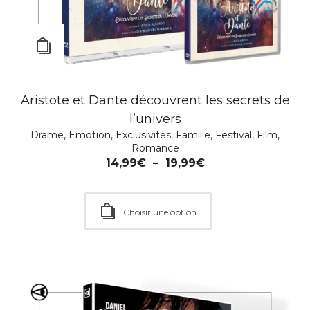
Veni Vidi Vici – DVD
Aristote et Dante découvrent les secrets de
Comédie
,
Drame
,
Festival
,
Film
,
Thriller
l’univers
14,99
€
Drame
,
Emotion
,
Exclusivités
,
Famille
,
Festival
,
Film
,
Romance
14,99
€
–
19,99
€
Ajouter au Panier
Choisir une option