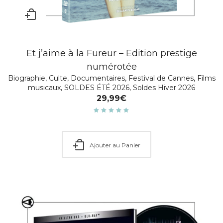
Et j’aime à la Fureur – Edition prestige
numérotée
Biographie
,
Culte
,
Documentaires
,
Festival de Cannes
,
Films
musicaux
,
SOLDES ÉTÉ 2026
,
Soldes Hiver 2026
29,99
€
Note
5.00
sur 5
Ajouter au Panier