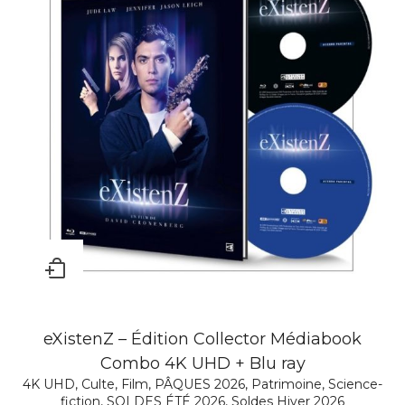
eXistenZ – Édition Collector Médiabook
Combo 4K UHD + Blu ray
4K UHD
,
Culte
,
Film
,
PÂQUES 2026
,
Patrimoine
,
Science-
fiction
,
SOLDES ÉTÉ 2026
,
Soldes Hiver 2026