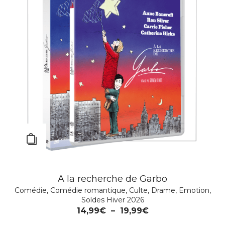
A la recherche de Garbo
Straight up
Comédie
,
Comédie romantique
Comédie romantique
,
Culte
,
Emotion
,
Drame
,
Emotion
,
Soldes Hiver 2026
14,99
€
14,99
€
–
19,99
€