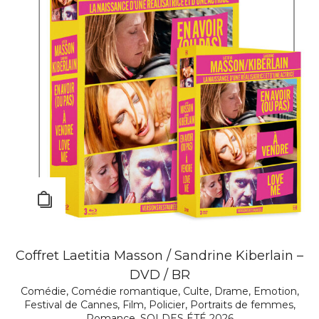
Coffret Laetitia Masson / Sandrine Kiberlain –
DVD / BR
Comédie
,
Comédie romantique
,
Culte
,
Drame
,
Emotion
,
Festival de Cannes
,
Film
,
Policier
,
Portraits de femmes
,
Romance
,
SOLDES ÉTÉ 2026