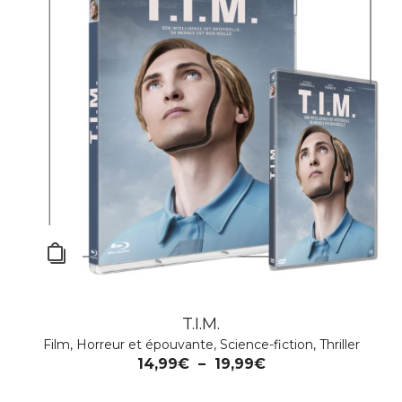
T.I.M.
Film
,
Horreur et épouvante
,
Science-fiction
,
Thriller
14,99
€
–
19,99
€