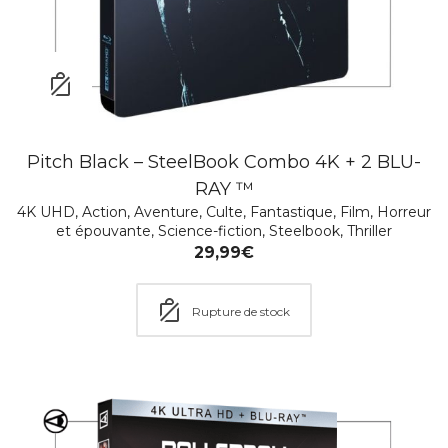
Pitch Black – SteelBook Combo 4K + 2 BLU-
RAY ™
4K UHD
,
Action
,
Aventure
,
Culte
,
Fantastique
,
Film
,
Horreur
et épouvante
,
Science-fiction
,
Steelbook
,
Thriller
29,99
€
Rupture de stock