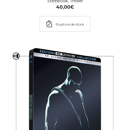
Steelbook
,
Thriller
40,00
€
Rupture de stock