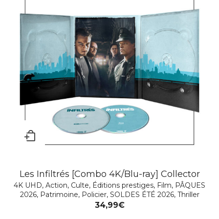
MEURTRES À SANDHAMN – INTÉGRALE –
Les Infiltrés [Combo 4K/Blu-ray] Collector
4K UHD
,
Action
,
Culte
,
Éditions prestiges
,
Film
,
PÂQUES
SAISON 14 À 19
2026
,
Patrimoine
,
Policier
,
SOLDES ÉTÉ 2026
,
Thriller
Action
,
Policier
,
Série TV
34,99
€
39,99
€