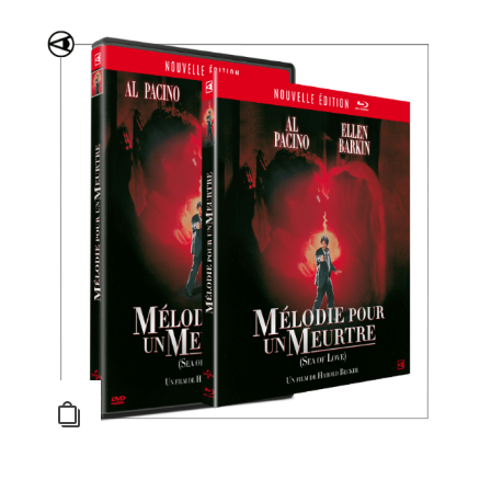
Mystery Road : Les Origines – 2 DVD
Action
,
Drame
,
Emotion
,
Policier
,
Série TV
,
Western
19,99
€