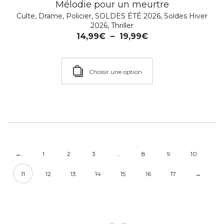
Mélodie pour un meurtre
Ajouter au Panier
Culte
,
Drame
,
Policier
,
SOLDES ÉTÉ 2026
,
Soldes Hiver
2026
,
Thriller
14,99
€
–
19,99
€
Choisir une option
←
1
2
3
…
8
9
10
11
12
13
14
15
16
17
→