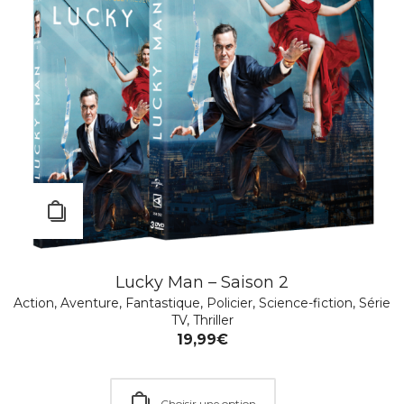
MEURTRES À SANDHAMN – SAISON 18 & 19
Action
,
Policier
,
Série TV
Lucky Man – Saison 2
19,99
€
Action
,
Aventure
,
Fantastique
,
Policier
,
Science-fiction
,
Série
TV
,
Thriller
19,99
€
Ajouter au Panier
Choisir une option