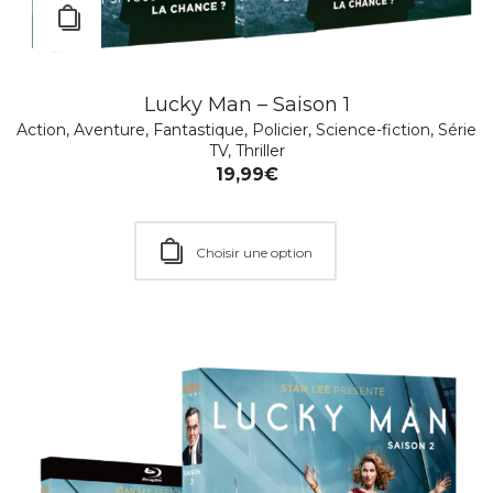
MEURTRES À SANDHAMN – SAISON 16 & 17
Lucky Man – Saison 1
Action
,
Policier
,
Série TV
Action
,
Aventure
,
Fantastique
,
Policier
,
Science-fiction
,
Série
19,99
€
TV
,
Thriller
19,99
€
Ajouter au Panier
Choisir une option