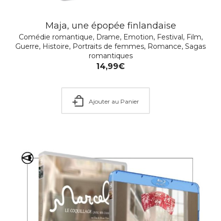
Mon Macaron comme un chef
Documentaires
,
Drame
8,99
€
Maja, une épopée finlandaise
Comédie romantique
,
Drame
,
Emotion
,
Festival
,
Film
,
Guerre
,
Histoire
,
Portraits de femmes
,
Romance
,
Sagas
romantiques
Ajouter au Panier
14,99
€
Ajouter au Panier