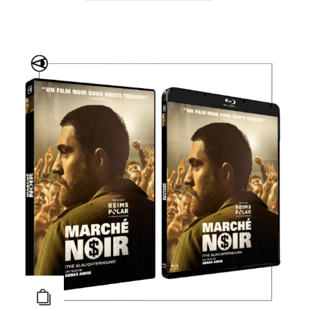
Mystery Road – Saison 1
Action
,
Policier
,
Série TV
,
Western