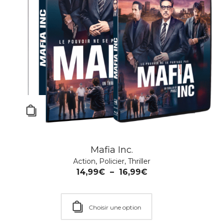
Mississippi Burning
Culte
,
Drame
,
Emotion
,
Film
,
Histoire
,
Patrimoine
,
Policier
,
Thriller
19,99
€
Mafia Inc.
Action
,
Policier
,
Thriller
14,99
€
–
16,99
€
Choisir une option
Choisir une option