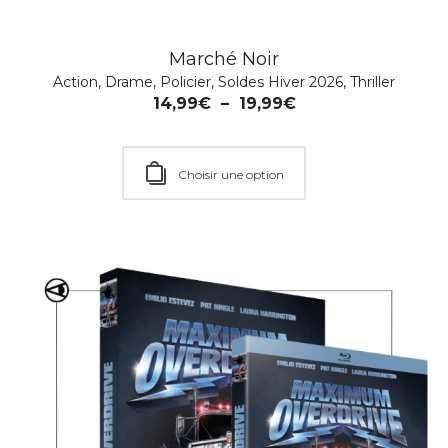
24,99
€
Marché Noir
Action
,
Drame
,
Policier
,
Soldes Hiver 2026
,
Thriller
Ajouter au Panier
14,99
€
–
19,99
€
Choisir une option