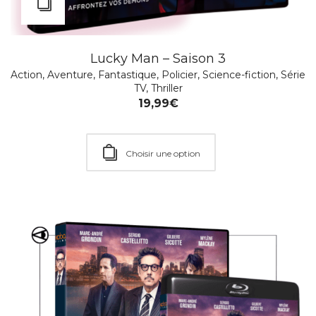
Meurtres à Sandhamn – Saisons 5-6 & 7
Action
,
Policier
,
Série TV
24,99
€
Lucky Man – Saison 3
Action
,
Aventure
,
Fantastique
,
Policier
,
Science-fiction
,
Série
TV
,
Thriller
19,99
€
Ajouter au Panier
Choisir une option