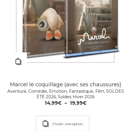
MUGANGA – Celui qui soigne
Biographie
,
Drame
,
Emotion
,
Festival
,
Film
,
Guerre
,
Portraits
de femmes
14,99
€
–
19,99
€
Marcel le coquillage (avec ses chaussures)
Aventure
,
Comédie
,
Emotion
,
Fantastique
,
Film
,
SOLDES
ÉTÉ 2026
,
Soldes Hiver 2026
Choisir une option
14,99
€
–
19,99
€
Choisir une option