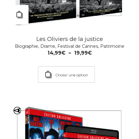
Les Oliviers de la justice
MEURTRES À SANDHAMN – SAISON 10 & 11
Biographie
,
Drame
,
Festival de Cannes
,
Patrimoine
Action
,
Policier
,
Série TV
14,99
€
–
19,99
€
19,99
€
Choisir une option
Ajouter au Panier