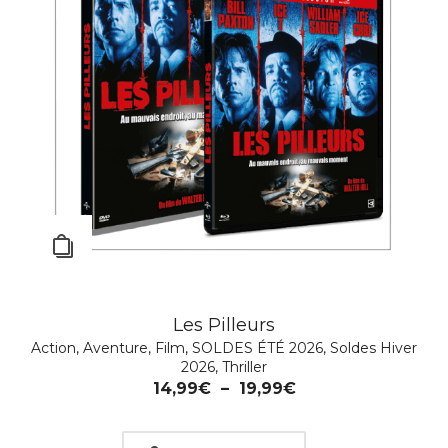
Les Pilleurs
MEURTRES À SANDHAMN – SAISON 14 & 15
Action
,
Aventure
,
Film
,
SOLDES ÉTÉ 2026
,
Soldes Hiver
Action
,
Policier
,
Série TV
2026
,
Thriller
19,99
€
14,99
€
–
19,99
€