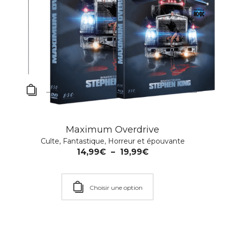
Mystery Road – Saison 2
Action
,
Policier
,
Série TV
,
Western
19,99
€
Maximum Overdrive
Rupture de stock
Culte
,
Fantastique
,
Horreur et épouvante
14,99
€
–
19,99
€
Choisir une option