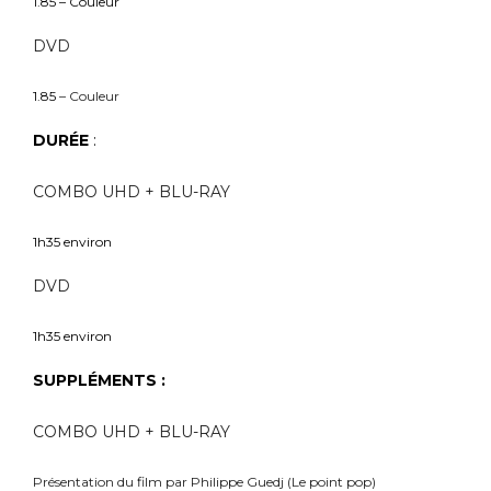
1.85 –
Couleur
DVD
1.85
– Couleur
DURÉE
:
COMBO UHD + BLU-RAY
1h35 environ
DVD
1h35 environ
SUPPLÉMENTS :
COMBO UHD + BLU-RAY
Présentation du film par Philippe Guedj (Le point pop)