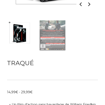
TRAQUÉ
14,99
€
-
29,99
€
« Un film d’action sans bavardage de William Friedkin